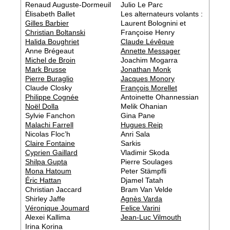
Renaud Auguste-Dormeuil
Julio Le Parc
Élisabeth Ballet
Les alternateurs volants :
Gilles Barbier
Laurent Bolognini et
Christian Boltanski
Françoise Henry
Halida Boughriet
Claude Lévêque
Anne Brégeaut
Annette Messager
Michel de Broin
Joachim Mogarra
Mark Brusse
Jonathan Monk
Pierre Buraglio
Jacques Monory
Claude Closky
François Morellet
Philippe Cognée
Antoinette Ohannessian
Noël Dolla
Melik Ohanian
Sylvie Fanchon
Gina Pane
Malachi Farrell
Hugues Reip
Nicolas Floc’h
Anri Sala
Claire Fontaine
Sarkis
Cyprien Gaillard
Vladimir Skoda
Shilpa Gupta
Pierre Soulages
Mona Hatoum
Peter Stämpfli
Éric Hattan
Djamel Tatah
Christian Jaccard
Bram Van Velde
Shirley Jaffe
Agnès Varda
Véronique Joumard
Felice Varini
Alexei Kallima
Jean-Luc Vilmouth
Irina Korina