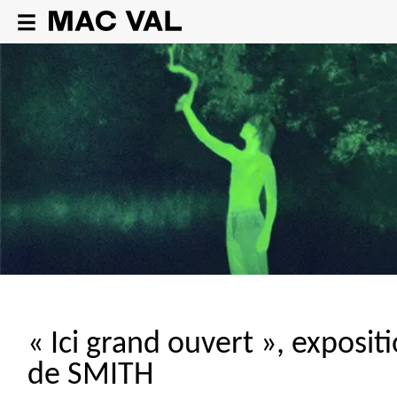
«
Ici grand ouvert
», exposit
de
SMITH