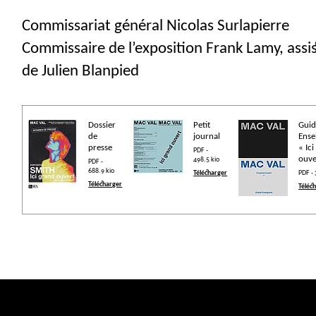
Commissariat général Nicolas Surlapierre
Commissaire de l’exposition Frank Lamy, assi
de Julien Blanpied
Dossier
Petit
Gui
de
journal
Ense
presse
«
Ic
PDF -
ouve
498.5 kio
PDF -
688.9 kio
Télécharger
PDF -
Télécharger
Téléc