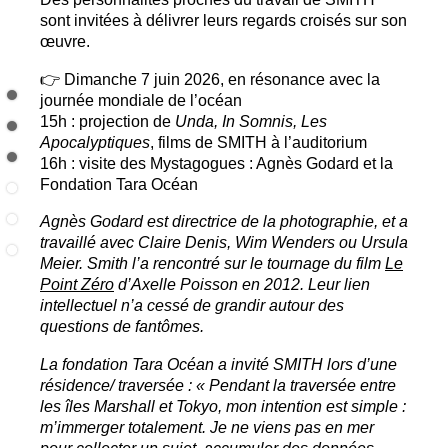
sont invitées à délivrer leurs regards croisés sur son
œuvre.
👉 Dimanche 7 juin 2026, en résonance avec la
journée mondiale de l’océan
15h : projection de
Unda, In Somnis, Les
Apocalyptiques
, films de
SMITH
à l’auditorium
16h : visite des Mystagogues : Agnès Godard et la
Fondation Tara Océan
Agnès Godard est directrice de la photographie, et a
travaillé avec Claire Denis, Wim Wenders ou Ursula
Meier. Smith l’a rencontré sur le tournage du film
Le
Point Zéro
d’Axelle Poisson en 2012. Leur lien
intellectuel n’a cessé de grandir autour des
questions de fantômes.
La fondation Tara Océan a invité
SMITH
lors d’une
résidence/ traversée : «
Pendant la traversée entre
les îles Marshall et Tokyo, mon intention est simple :
m’immerger totalement. Je ne viens pas en mer
pour collecter un sujet, accumuler des données,