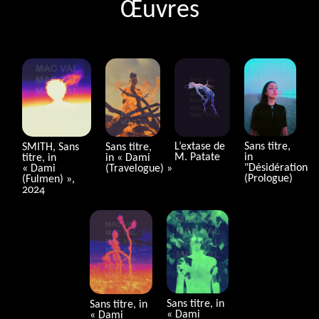
Œuvres
Sans titre,
L’extase de
SMITH
, Sans
Sans titre,
in
M. Patate
titre, in
in «
Dami
"Désidération
«
Dami
(Travelogue)
»
(Prologue)
(Fulmen)
»,
2024
Sans titre, in
Sans titre, in
«
Dami
«
Dami