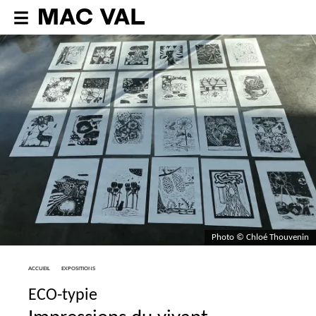
Photo © Chloé Thouvenin
ACCUEIL
EXPOSITIONS
ECO
-typie