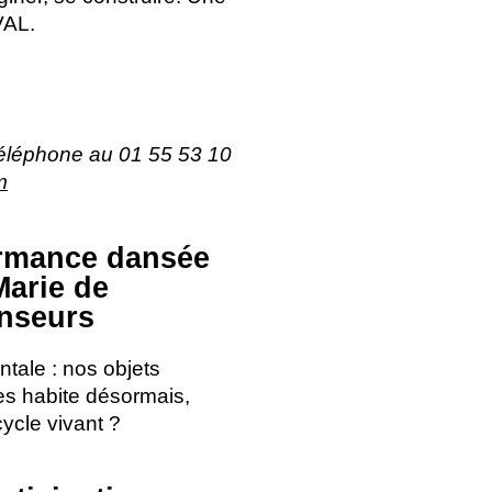
VAL
.
 téléphone au 01 55 53 10
m
ormance dansée
Marie de
anseurs
tale : nos objets
 les habite désormais,
cycle vivant
?