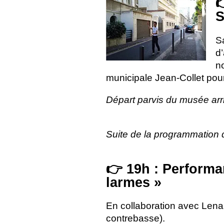

S
S
d’
no
municipale Jean-Collet pour
Départ parvis du musée arri
Suite de la programmation d
👉 19h : Performa
larmes
»
En collaboration avec Lena L
contrebasse).