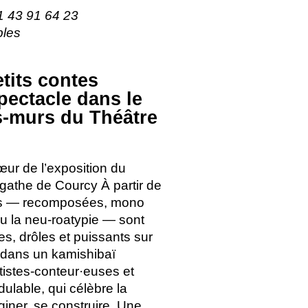
 43 91 64 23
bles
tits contes
pectacle dans le
s-murs du Théâtre
œur de l’exposition du
gathe de Courcy À partir de
ées — recomposées, mono
ou la neu-roatypie — sont
s, drôles et puissants sur
e dans un kamishibaï
tistes-conteur
·
euses et
ulable, qui célèbre la
giner, se construire. Une