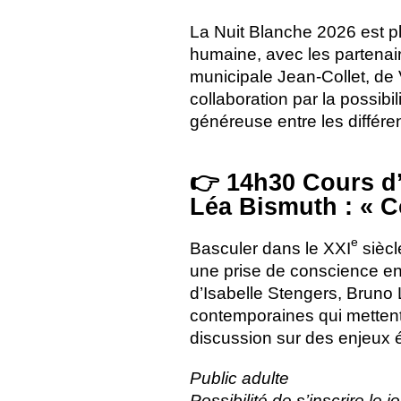
La Nuit Blanche 2026 est plu
humaine, avec les partenair
municipale Jean-Collet, de V
collaboration par la possibi
généreuse entre les différ
👉 14h30 Cours d’
Léa Bismuth : «
C
e
Basculer dans le
XXI
siècl
une prise de conscience en
d’Isabelle Stengers, Bruno 
contemporaines qui mettent 
discussion sur des enjeux éc
Public adulte
Possibilité de s’inscrire le