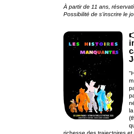
À partir de 11 ans, réservat
Possibilité de s’inscrire le

i
c
J
"
m
p
p
n
l
(
q
richesse des trajectoires et