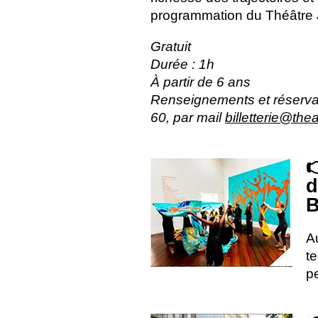
programmation du Théâtre Je
Gratuit
Durée : 1h
À partir de 6 ans
Renseignements et réservat
60, par mail
billetterie@the

d
B
A
te
p