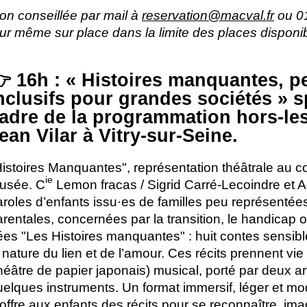
ion conseillée par mail à
reservation@macval.fr
ou 01
 jour même sur place dans la limite des places disponi
 16h : «
Histoires manquantes, pe
nclusifs pour grandes sociétés
» s
adre de la programmation hors-le
ean Vilar à Vitry-sur-Seine.
Histoires Manquantes", représentation théâtrale au c
ie
usée. C
Lemon fracas / Sigrid Carré-Lecoindre et A
aroles d’enfants issu
·
es de familles peu représent
arentales, concernées par la transition, le handicap 
ées "Les Histoires manquantes" : huit contes sensible
a nature du lien et de l’amour. Ces récits prennent vi
théâtre de papier japonais) musical, porté par deux ar
uelques instruments. Un format immersif, léger et mod
 offre aux enfants des récits pour se reconnaître, ima