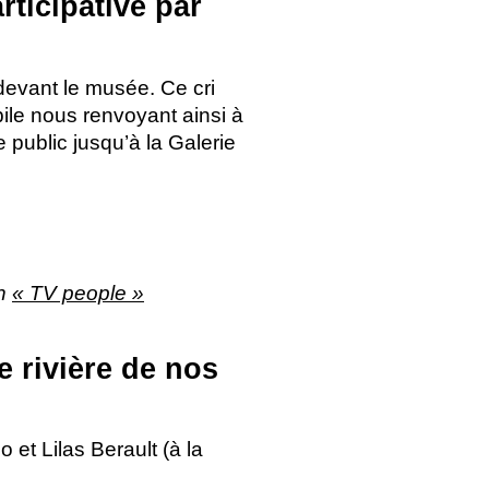
rticipative par
devant le musée. Ce cri
bile nous renvoyant ainsi à
e public jusqu’à la Galerie
on
«
TV
people
»
e rivière de nos
 et Lilas Berault (à la