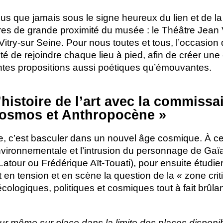
s que jamais sous le signe heureux du lien et de la s
es de grande proximité du musée : le Théâtre Jean Vi
itry-sur Seine. Pour nous toutes et tous, l’occasion d
lité de rejoindre chaque lieu à pied, afin de créer une
entes propositions aussi poétiques qu’émouvantes.
histoire de l’art avec la commissa
osmos et Anthropocène
»
e, c’est basculer dans un nouvel âge cosmique. À ces
vironnementale et l’intrusion du personnage de Gaïa 
Latour ou Frédérique Aït-Touati), pour ensuite étudi
en tension et en scène la question de la «
zone crit
ologiques, politiques et cosmiques tout à fait brûlan
 jour même sur place dans la limite des places disponi