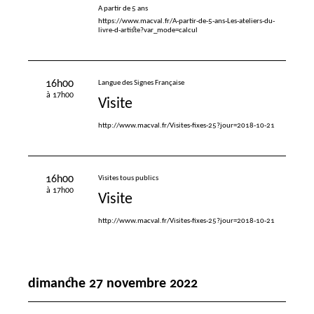
A partir de 5 ans
https://www.macval.fr/A-partir-de-5-ans-Les-ateliers-du-
livre-d-artiste?var_mode=calcul
16h00
Langue des Signes Française
à 17h00
Visite
http://www.macval.fr/Visites-fixes-25?jour=2018-10-21
16h00
Visites tous publics
à 17h00
Visite
http://www.macval.fr/Visites-fixes-25?jour=2018-10-21
dimanche 27 novembre 2022