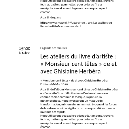
Nous utiliserons des papiers découpés, tampons, crayons,
feutres, pastels, gommettes, pour créer au fil des
manipulations et assemblages notre masque de petit
chaman.
A partir de 5 ans
https://www.macval.fr/A-partir-de-5-ans-Les-ateliers-du-
livre-d-artiste?var_mode=calcul
15h00
L’agenda des familles
à 16h00
Les ateliers du livre d’artiste :
«
Monsieur cent têtes
» de et
avec Ghislaine Herbéra
«
Monsieur cent têtes
» de et avec Ghislaine Herbéra.
Editions MeMo, 2010.
A partir de l’album Monsieur cent têtes de Ghislaine Herbéra
et d’une sélection d’illustrations d’autres albums avec
comme thème commun le masque, la parure, la
métamorphose, nous inventerons un masque de
transformation, mi-humain, mi-animal, évoquant les forces
de la nature, orné de végétaux
; un masque relié au monde
invisible des esprits.
Nous utiliserons des papiers découpés, tampons, crayons,
feutres, pastels, gommettes, pour créer au fil des
manipulations et assemblages notre masque de petit
chaman.