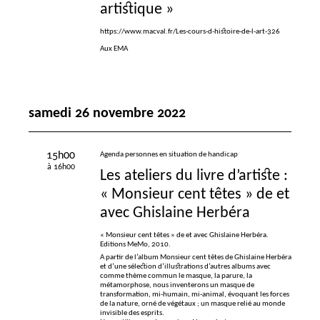
artistique
»
https://www.macval.fr/Les-cours-d-histoire-de-l-art-326
Aux EMA
samedi 26 novembre 2022
15h00
Agenda personnes en situation de handicap
à 16h00
Les ateliers du livre d’artiste :
«
Monsieur cent têtes
» de et
avec Ghislaine Herbéra
«
Monsieur cent têtes
» de et avec Ghislaine Herbéra.
Editions MeMo, 2010.
A partir de l’album Monsieur cent têtes de Ghislaine Herbéra
et d’une sélection d’illustrations d’autres albums avec
comme thème commun le masque, la parure, la
métamorphose, nous inventerons un masque de
transformation, mi-humain, mi-animal, évoquant les forces
de la nature, orné de végétaux
; un masque relié au monde
invisible des esprits.