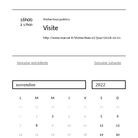
16h00
Visites tous publics
à 17h00
Visite
http://www.macval.fr/Visites-fixes-25?jour=2018-10-21
Semaine précédente
Semaine suivante
L
M
M
J
V
S
D
24
25
26
27
28
29
30
31
1
2
3
4
5
6
7
8
9
10
11
12
13
14
15
16
17
18
19
20