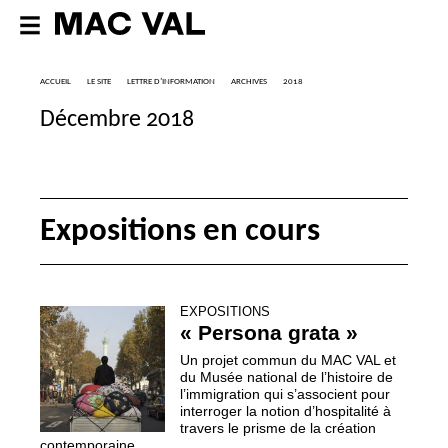
ACCUEIL
LE SITE
LETTRE D’INFORMATION
ARCHIVES
2018
Décembre 2018
Expositions en cours
EXPOSITIONS
«
Persona grata
»
Un projet commun du
MAC
VAL
et
du Musée national de l’histoire de
l’immigration qui s’associent pour
interroger la notion d’hospitalité à
travers le prisme de la création
contemporaine.