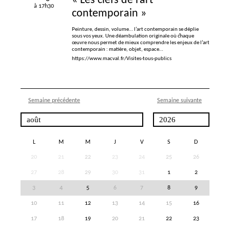
«
Les clefs de l’art
à 17h30
contemporain
»
Peinture, dessin, volume… l’art contemporain se déplie
sous vos yeux. Une déambulation originale où chaque
œuvre nous permet de mieux comprendre les enjeux de l’art
contemporain : matière, objet, espace…
https://www.macval.fr/Visites-tous-publics
Semaine précédente
Semaine suivante
L
M
M
J
V
S
D
20
21
22
23
24
25
26
27
28
29
30
31
1
2
3
4
5
6
7
8
9
10
11
12
13
14
15
16
17
18
19
20
21
22
23