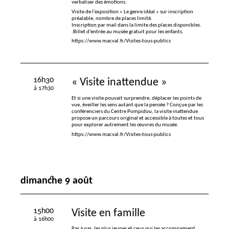
verbaliser des émotions.
Visite de l’exposition «
Le genre idéal
» sur inscription
préalable, nombre de places limité.
Inscription par mail dans la limite des places disponibles.
.Billet d’entrée au musée gratuit pour les enfants.
https://www.macval.fr/Visites-tous-publics
16h30
«
Visite inattendue
»
à 17h30
Et si une visite pouvait surprendre, déplacer les points de
vue, éveiller les sens autant que la pensée
? Conçue par les
conférenciers du Centre Pompidou, la visite inattendue
propose un parcours original et accessible à toutes et tous
pour explorer autrement les œuvres du musée.
https://www.macval.fr/Visites-tous-publics
dimanche 9 août
15h00
Visite en famille
à 16h00
Pas à pas, les plus jeunes et ceux qui les accompagnent,