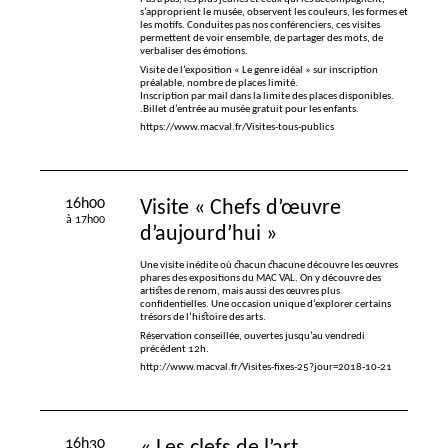
s’approprient le musée, observent les couleurs, les formes et
les motifs. Conduites pas nos conférenciers, ces visites
permettent de voir ensemble, de partager des mots, de
verbaliser des émotions.
Visite de l’exposition «
Le genre idéal
» sur inscription
préalable, nombre de places limité.
Inscription par mail dans la limite des places disponibles.
.Billet d’entrée au musée gratuit pour les enfants.
https://www.macval.fr/Visites-tous-publics
16h00
Visite «
Chefs d’œuvre
à 17h00
d’aujourd’hui
»
Une visite inédite où chacun chacune découvre les œuvres
phares des expositions du
MAC
VAL
. On y découvre des
artistes de renom, mais aussi des œuvres plus
confidentielles. Une occasion unique d’explorer certains
trésors de l’histoire des arts.
Réservation conseillée, ouvertes jusqu’au vendredi
précédent 12h.
http://www.macval.fr/Visites-fixes-25?jour=2018-10-21
16h30