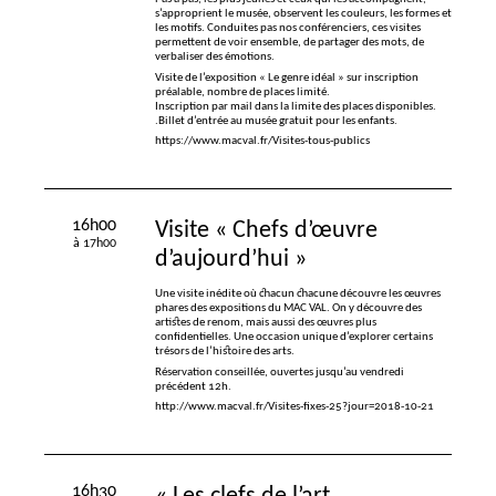
s’approprient le musée, observent les couleurs, les formes et
les motifs. Conduites pas nos conférenciers, ces visites
permettent de voir ensemble, de partager des mots, de
verbaliser des émotions.
Visite de l’exposition «
Le genre idéal
» sur inscription
préalable, nombre de places limité.
Inscription par mail dans la limite des places disponibles.
.Billet d’entrée au musée gratuit pour les enfants.
https://www.macval.fr/Visites-tous-publics
16h00
Visite «
Chefs d’œuvre
à 17h00
d’aujourd’hui
»
Une visite inédite où chacun chacune découvre les œuvres
phares des expositions du
MAC
VAL
. On y découvre des
artistes de renom, mais aussi des œuvres plus
confidentielles. Une occasion unique d’explorer certains
trésors de l’histoire des arts.
Réservation conseillée, ouvertes jusqu’au vendredi
précédent 12h.
http://www.macval.fr/Visites-fixes-25?jour=2018-10-21
16h30