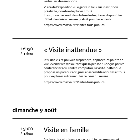
verbaliser des émotions.
Visite de l’exposition «
Le genre idéal
» sur inscription
préalable, nombre de places limité.
Inscription par mail dans la limite des places disponibles.
.Billet d’entrée au musée gratuit pour les enfants.
https://www.macval.fr/Visites-tous-publics
16h30
«
Visite inattendue
»
à 17h30
Et si une visite pouvait surprendre, déplacer les points de
vue, éveiller les sens autant que la pensée
? Conçue par les
conférenciers du Centre Pompidou, la visite inattendue
propose un parcours original et accessible à toutes et tous
pour explorer autrement les œuvres du musée.
https://www.macval.fr/Visites-tous-publics
dimanche 9 août
15h00
Visite en famille
à 16h00
Pas à pas, les plus jeunes et ceux qui les accompagnent,