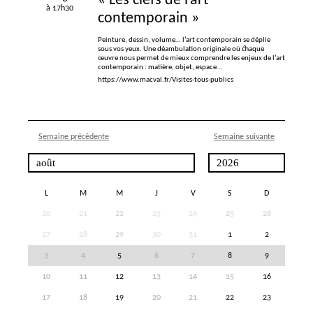
«
Les clefs de l’art
à 17h30
contemporain
»
Peinture, dessin, volume… l’art contemporain se déplie
sous vos yeux. Une déambulation originale où chaque
œuvre nous permet de mieux comprendre les enjeux de l’art
contemporain : matière, objet, espace…
https://www.macval.fr/Visites-tous-publics
Semaine précédente
Semaine suivante
L
M
M
J
V
S
D
20
21
22
23
24
25
26
27
28
29
30
31
1
2
3
4
5
6
7
8
9
10
11
12
13
14
15
16
17
18
19
20
21
22
23