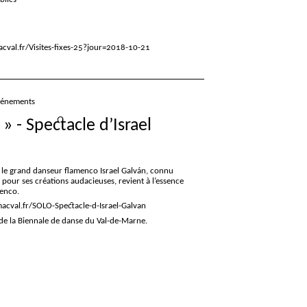
cval.fr/Visites-fixes-25?jour=2018-10-21
vénements
» - Spectacle d’Israel
 le grand danseur flamenco Israel Galván, connu
our ses créations audacieuses, revient à l’essence
enco.
acval.fr/SOLO-Spectacle-d-Israel-Galvan
de la Biennale de danse du Val-de-Marne.