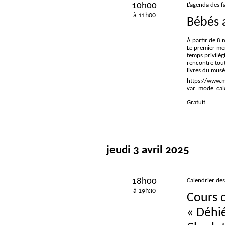
10h00
L’agenda des f
à 11h00
Bébés
À partir de 8 
Le premier mer
temps privilég
rencontre tou
livres du musé
https://www.
var_mode=cal
Gratuit
jeudi 3 avril 2025
18h00
Calendrier des 
à 19h30
Cours d
«
Déhié