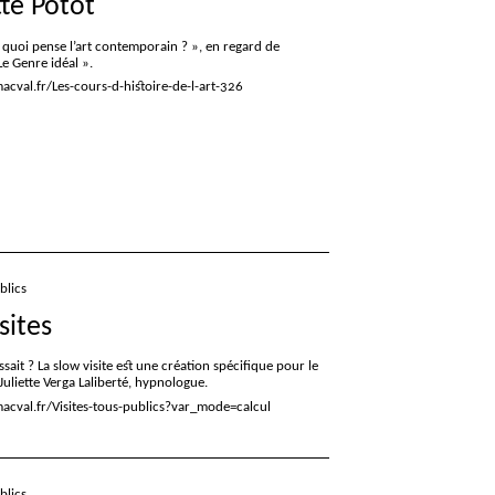
te Potot
 quoi pense l’art contemporain
?
», en regard de
Le Genre idéal
».
cval.fr/Les-cours-d-histoire-de-l-art-326
blics
sites
ssait
? La slow visite est une création spécifique pour le
 Juliette Verga Laliberté, hypnologue.
acval.fr/Visites-tous-publics?var_mode=calcul
blics