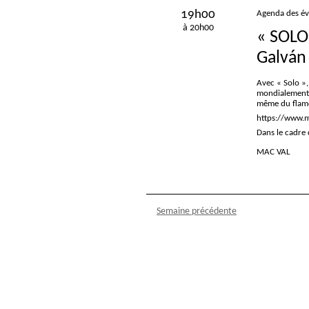
19h00
Agenda des é
à 20h00
«
SOLO
Galván
Avec «
Solo
»,
mondialement p
même du flam
https://www.m
Dans le cadre 
MAC VAL
Semaine précédente