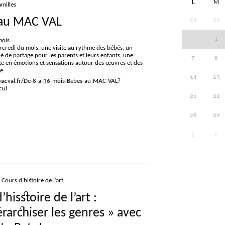
L
M
amilles
 au
MAC
VAL
24
25
31
1
mois
credi du mois, une visite au rythme des bébés, un
ié de partage pour les parents et leurs enfants, une
7
8
te en émotions et sensations autour des œuvres et des
e.
14
15
macval.fr/De-8-a-36-mois-Bebes-au-MAC-VAL?
cul
21
22
28
29
5
6
Cours d’histoire de l’art
’hisstoire de l’art :
rarchiser les genres
» avec