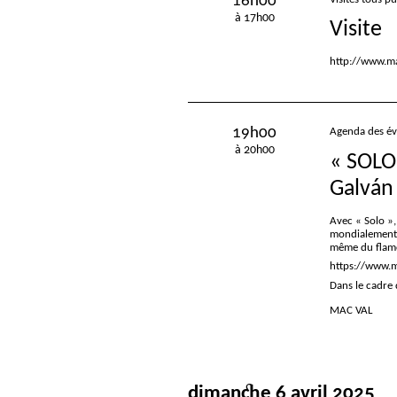
16h00
à 17h00
Visite
http://www.ma
19h00
Agenda des é
à 20h00
«
SOLO
Galván
Avec «
Solo
»,
mondialement p
même du flam
https://www.m
Dans le cadre 
MAC VAL
dimanche 6 avril 2025