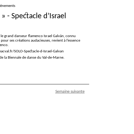
vénements
» - Spectacle d’Israel
 le grand danseur flamenco Israel Galván, connu
our ses créations audacieuses, revient à l’essence
enco.
acval.fr/SOLO-Spectacle-d-Israel-Galvan
de la Biennale de danse du Val-de-Marne.
Semaine suivante