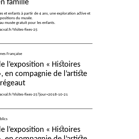
en famille
es et enfants à partir de 4 ans, une exploration active et
xpositions du musée.
e au musée gratuit pour les enfants.
val.fr/Visites-fixes-25
gnes Française
de l’exposition «
Histoires
», en compagnie de l’artiste
régeaut
cval.fr/Visites-fixes-25?jour=2018-10-21
blics
de l’exposition «
Histoires