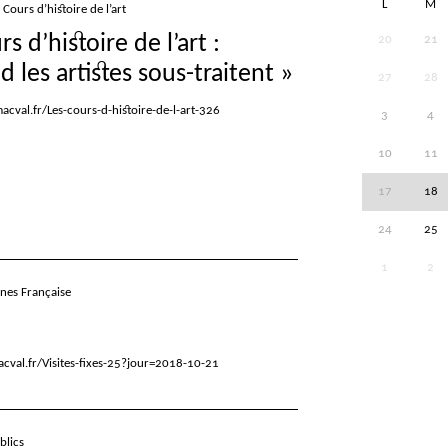
L
M
Cours d’histoire de l’art
rs d’histoire de l’art :
20
21
 les artistes sous-traitent
»
27
28
cval.fr/Les-cours-d-histoire-de-l-art-326
3
4
10
11
17
18
24
25
1
2
gnes Française
cval.fr/Visites-fixes-25?jour=2018-10-21
blics