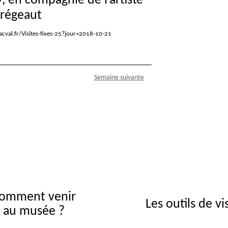
», en compagnie de l’artiste
régeaut
cval.fr/Visites-fixes-25?jour=2018-10-21
Semaine suivante
omment venir
Les outils de vi
au musée ?