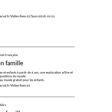
cval.fr/Visites-fixes-25?jour=2018-10-21
gnes Française
en famille
es et enfants à partir de 4 ans, une exploration active et
xpositions du musée.
e au musée gratuit pour les enfants.
val.fr/Visites-fixes-25
blics