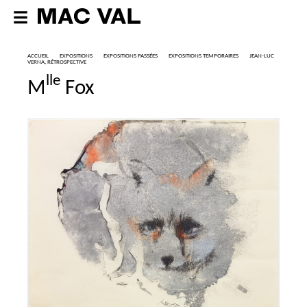
ACCUEIL
EXPOSITIONS
EXPOSITIONS PASSÉES
EXPOSITIONS TEMPORAIRES
JEAN-LUC
VERNA, RÉTROSPECTIVE
lle
M
Fox