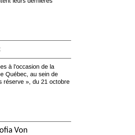
ntent leurs dernières
c
s à l’occasion de la
 de Québec, au sein de
s réserve
», du 21 octobre
Sofia Von