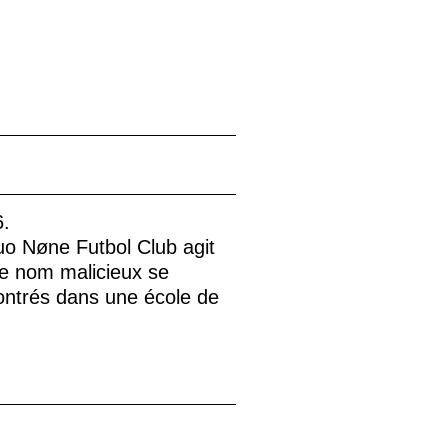
6.
uo Nøne Futbol Club agit
ce nom malicieux se
contrés dans une école de