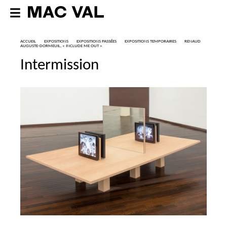
ACCUEIL
EXPOSITIONS
EXPOSITIONS PASSÉES
EXPOSITIONS TEMPORAIRES
RENAUD
AUGUSTE-DORMEUIL, «
INCLUDE
ME
OUT
»
Intermission