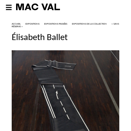
ACCUEIL
EXPOSITIONS
EXPOSITIONS PASSÉES
EXPOSITIONS DE LA COLLECTION
«
SANS
RÉSERVE
»
Élisabeth Ballet