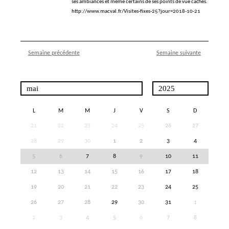
ses ambiances et même certains de ses points de vue cachés.
http://www.macval.fr/Visites-fixes-25?jour=2018-10-21
Semaine précédente
Semaine suivante
L
M
M
J
V
S
D
21
22
23
24
25
26
27
28
29
30
1
2
3
4
5
6
7
8
9
10
11
12
13
14
15
16
17
18
19
20
21
22
23
24
25
26
27
28
29
30
31
1
2
3
4
5
6
7
8