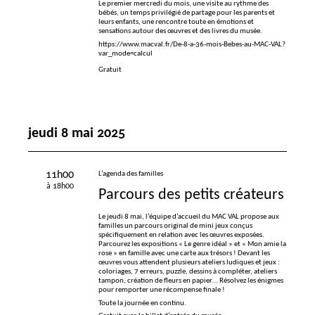
Le premier mercredi du mois, une visite au rythme des
bébés, un temps privilégié de partage pour les parents et
leurs enfants, une rencontre toute en émotions et
sensations autour des œuvres et des livres du musée.
https://www.macval.fr/De-8-a-36-mois-Bebes-au-MAC-VAL?
var_mode=calcul
Gratuit
jeudi 8 mai 2025
11h00
L’agenda des familles
à 18h00
Parcours des petits créateurs
Le jeudi 8 mai, l’équipe d’accueil du
MAC
VAL
propose aux
familles un parcours original de mini jeux conçus
spécifiquement en relation avec les œuvres exposées.
Parcourez les expositions «
Le genre idéal
» et «
Mon amie la
rose
» en famille avec une carte aux trésors
! Devant les
œuvres vous attendent plusieurs ateliers ludiques et jeux :
coloriages, 7 erreurs, puzzle, dessins à compléter, ateliers
tampon, création de fleurs en papier… Résolvez les énigmes
pour remporter une récompense finale
!
Toute la journée en continu.