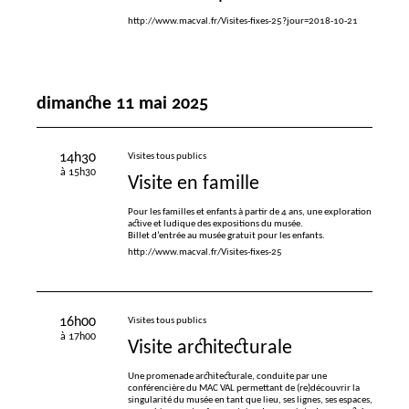
http://www.macval.fr/Visites-fixes-25?jour=2018-10-21
dimanche 11 mai 2025
14h30
Visites tous publics
à 15h30
Visite en famille
Pour les familles et enfants à partir de 4 ans, une exploration
active et ludique des expositions du musée.
Billet d’entrée au musée gratuit pour les enfants.
http://www.macval.fr/Visites-fixes-25
16h00
Visites tous publics
à 17h00
Visite architecturale
Une promenade architecturale, conduite par une
conférencière du
MAC
VAL
permettant de (re)découvrir la
singularité du musée en tant que lieu, ses lignes, ses espaces,