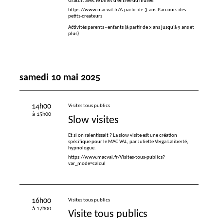
Gratuit avec le billet d’entrée du musée.
https://www.macval.fr/A-partir-de-3-ans-Parcours-des-
petits-createurs
Activités parents - enfants (à partir de 3 ans jusqu'à 9 ans et
plus)
samedi 10 mai 2025
14h00
Visites tous publics
à 15h00
Slow visites
Et si on ralentissait
? La slow visite est une création
spécifique pour le
MAC
VAL
, par Juliette Verga Laliberté,
hypnologue.
https://www.macval.fr/Visites-tous-publics?
var_mode=calcul
16h00
Visites tous publics
à 17h00
Visite tous publics