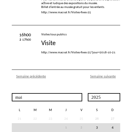
active et ludique des expositions du musée.
Billet d’entrée au musée gratuit pour les enfants.
http://www.macval.fr/Visites-fixes-25
16h00
Visites tous publics
à 17h00
Visite
http://www.macval.fr/Visites-fixes-25?jour=2018-10-21
Semaine précédente
Semaine suivante
L
M
M
J
V
S
D
21
22
23
24
25
26
27
28
29
30
1
2
3
4