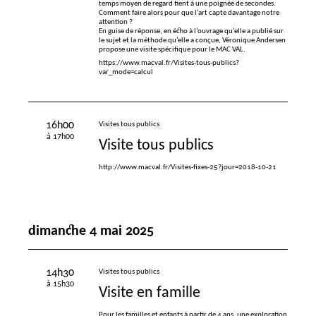
temps moyen de regard tient à une poignée de secondes.
Comment faire alors pour que l’art capte davantage notre
attention
?
En guise de réponse, en écho à l’ouvrage qu’elle a publié sur
le sujet et la méthode qu’elle a conçue, Véronique Andersen
propose une visite spécifique pour le
MAC
VAL
.
https://www.macval.fr/Visites-tous-publics?
var_mode=calcul
16h00
Visites tous publics
à 17h00
Visite tous publics
http://www.macval.fr/Visites-fixes-25?jour=2018-10-21
dimanche 4 mai 2025
14h30
Visites tous publics
à 15h30
Visite en famille
Pour les familles et enfants à partir de 4 ans, une exploration