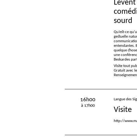
Levent
comédi
sourd
Qu’est-ce qu’u
gestuelle natur
communication
entendantes. Il
quelque chose,
une conférenci
Beskardes par
Visite tout pu
Gratuit avec l
Renseignements
16h00
Langue des Si
à 17h00
Visite
http://www.ma