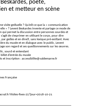
 Beskardes, poète,
en et metteur en scène
ne visite gestuelle
? Qu’est-ce que la «
communication
elle
»
? Levent Beskardes invente et partage ce mode de
 qui permet la discussion entre personnes sourdes et
 s’agit de s’exprimer en utilisant le corps, pour dire
 par gestes et en direct, sans lexique pré-existant. Avec
ère du musée et en dialogue avec le public, Levent
tage son regard et ses questionnements sur les œuvres.
blic, sourd et entendant
e billet d’entrée du musée
 et inscription : accessibilite@valdemarne.fr
gnes Française
cval.fr/Visites-fixes-25?jour=2018-10-21