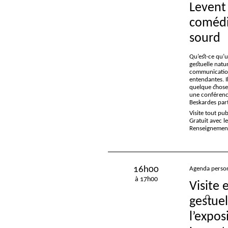
Levent
comédi
sourd
Qu’est-ce qu’u
gestuelle natur
communication
entendantes. Il
quelque chose,
une conférenci
Beskardes par
Visite tout pu
Gratuit avec l
Renseignements
16h00
Agenda person
à 17h00
Visite 
gestuel
l’expos