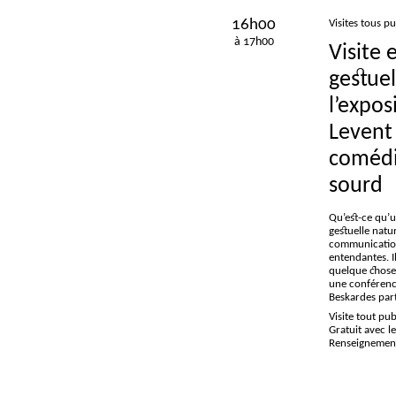
16h00
Visites tous pu
à 17h00
Visite 
gestuel
l’expos
Levent
comédi
sourd
Qu’est-ce qu’u
gestuelle natur
communication
entendantes. Il
quelque chose,
une conférenci
Beskardes par
Visite tout pu
Gratuit avec l
Renseignements