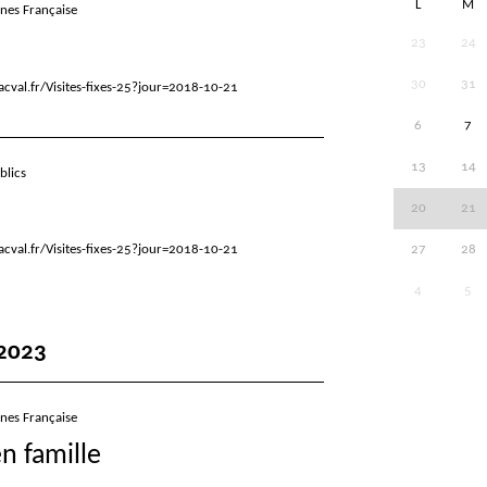
L
M
gnes Française
23
24
30
31
cval.fr/Visites-fixes-25?jour=2018-10-21
6
7
13
14
blics
20
21
cval.fr/Visites-fixes-25?jour=2018-10-21
27
28
4
5
2023
gnes Française
en famille