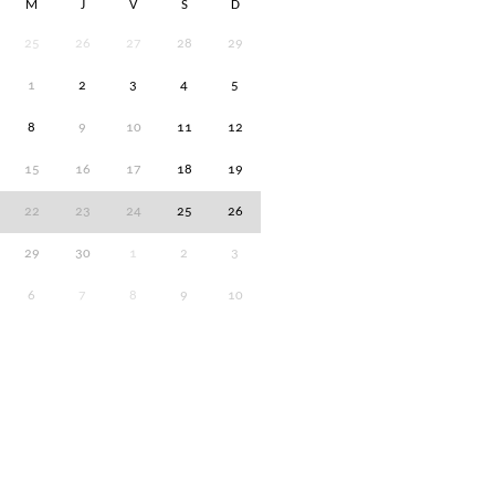
M
J
V
S
D
25
26
27
28
29
1
2
3
4
5
8
9
10
11
12
15
16
17
18
19
22
23
24
25
26
29
30
1
2
3
6
7
8
9
10