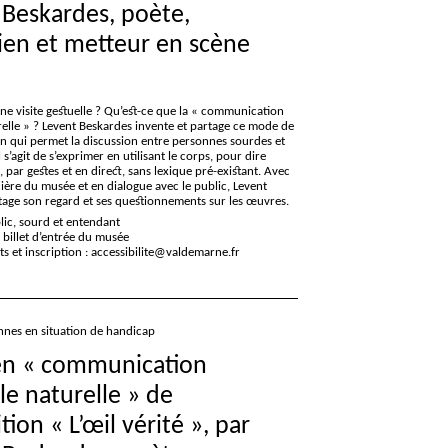
 Beskardes, poète,
en et metteur en scène
ne visite gestuelle
? Qu’est-ce que la «
communication
elle
»
? Levent Beskardes invente et partage ce mode de
 qui permet la discussion entre personnes sourdes et
 s’agit de s’exprimer en utilisant le corps, pour dire
 par gestes et en direct, sans lexique pré-existant. Avec
ère du musée et en dialogue avec le public, Levent
tage son regard et ses questionnements sur les œuvres.
blic, sourd et entendant
e billet d’entrée du musée
 et inscription : accessibilite@valdemarne.fr
nes en situation de handicap
en «
communication
le naturelle
» de
ition «
L’œil vérité
», par