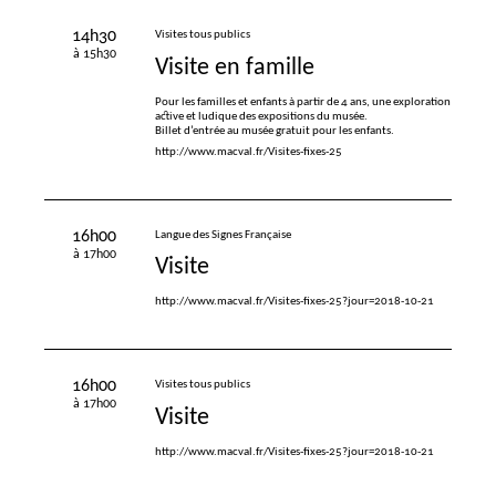
14h30
Visites tous publics
à 15h30
Visite en famille
Pour les familles et enfants à partir de 4 ans, une exploration
active et ludique des expositions du musée.
Billet d’entrée au musée gratuit pour les enfants.
http://www.macval.fr/Visites-fixes-25
16h00
Langue des Signes Française
à 17h00
Visite
http://www.macval.fr/Visites-fixes-25?jour=2018-10-21
16h00
Visites tous publics
à 17h00
Visite
http://www.macval.fr/Visites-fixes-25?jour=2018-10-21