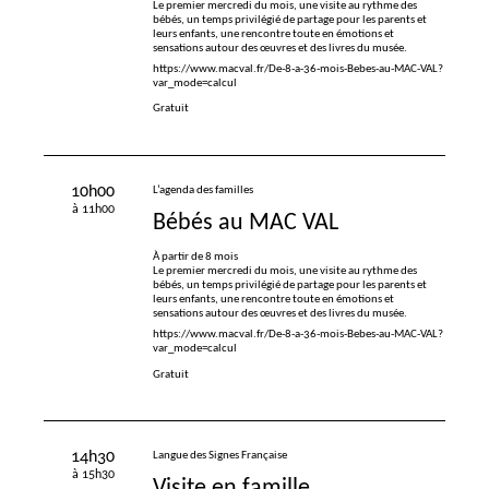
Le premier mercredi du mois, une visite au rythme des
bébés, un temps privilégié de partage pour les parents et
leurs enfants, une rencontre toute en émotions et
sensations autour des œuvres et des livres du musée.
https://www.macval.fr/De-8-a-36-mois-Bebes-au-MAC-VAL?
var_mode=calcul
Gratuit
10h00
L’agenda des familles
à 11h00
Bébés au
MAC
VAL
À partir de 8 mois
Le premier mercredi du mois, une visite au rythme des
bébés, un temps privilégié de partage pour les parents et
leurs enfants, une rencontre toute en émotions et
sensations autour des œuvres et des livres du musée.
https://www.macval.fr/De-8-a-36-mois-Bebes-au-MAC-VAL?
var_mode=calcul
Gratuit
14h30
Langue des Signes Française
à 15h30
Visite en famille