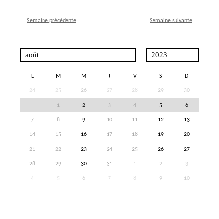
Semaine précédente
Semaine suivante
L
M
M
J
V
S
D
24
25
26
27
28
29
30
31
1
2
3
4
5
6
7
8
9
10
11
12
13
14
15
16
17
18
19
20
21
22
23
24
25
26
27
28
29
30
31
1
2
3
4
5
6
7
8
9
10