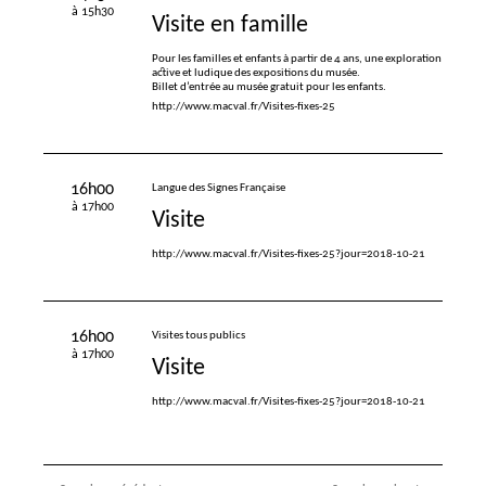
à 15h30
Visite en famille
Pour les familles et enfants à partir de 4 ans, une exploration
active et ludique des expositions du musée.
Billet d’entrée au musée gratuit pour les enfants.
http://www.macval.fr/Visites-fixes-25
16h00
Langue des Signes Française
à 17h00
Visite
http://www.macval.fr/Visites-fixes-25?jour=2018-10-21
16h00
Visites tous publics
à 17h00
Visite
http://www.macval.fr/Visites-fixes-25?jour=2018-10-21