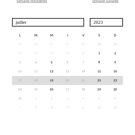
Semaine précédente
Semaine suivante
L
M
M
J
V
S
D
19
20
21
22
23
24
25
26
27
28
29
30
1
2
3
4
5
6
7
8
9
10
11
12
13
14
15
16
17
18
19
20
21
22
23
24
25
26
27
28
29
30
31
1
2
3
4
5
6
7
8
9
10
11
12
13