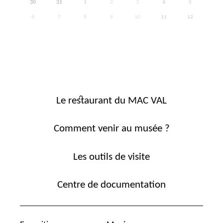
30
31
1
2
3
4
5
6
7
8
9
10
11
12
Le restaurant du MAC VAL
Comment venir au musée ?
Les outils de visite
Centre de documentation