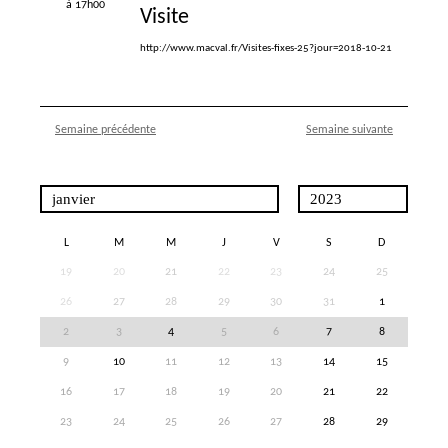
à 17h00
Visite
http://www.macval.fr/Visites-fixes-25?jour=2018-10-21
Semaine précédente
Semaine suivante
L
M
M
J
V
S
D
19
20
21
22
23
24
25
26
27
28
29
30
31
1
2
3
4
5
6
7
8
9
10
11
12
13
14
15
16
17
18
19
20
21
22
23
24
25
26
27
28
29