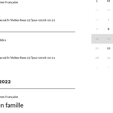
L
M
gnes Française
24
25
31
1
cval.fr/Visites-fixes-25?jour=2018-10-21
7
8
14
15
blics
21
22
cval.fr/Visites-fixes-25?jour=2018-10-21
28
29
5
6
2022
gnes Française
en famille