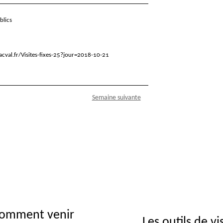
blics
cval.fr/Visites-fixes-25?jour=2018-10-21
Semaine suivante
omment venir
Les outils de vi