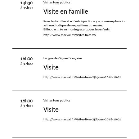
14h30
Visites tous publics
à 15h30
Visite en famille
Pour les familles et enfants à partir de 4 ans, une exploration
active et ludique des expositions du musée.
Billet d’entrée au musée gratuit pour les enfants.
http://www.macval.fr/Visites-fixes-25
16h00
Langue des Signes Française
à 17h00
Visite
http://www.macval.fr/Visites-fixes-25?jour=2018-10-21
16h00
Visites tous publics
à 17h00
Visite
http://www.macval.fr/Visites-fixes-25?jour=2018-10-21