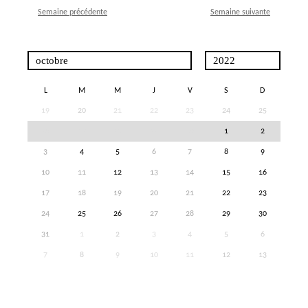
Semaine précédente
Semaine suivante
L
M
M
J
V
S
D
19
20
21
22
23
24
25
26
27
28
29
30
1
2
3
4
5
6
7
8
9
10
11
12
13
14
15
16
17
18
19
20
21
22
23
24
25
26
27
28
29
30
31
1
2
3
4
5
6
7
8
9
10
11
12
13