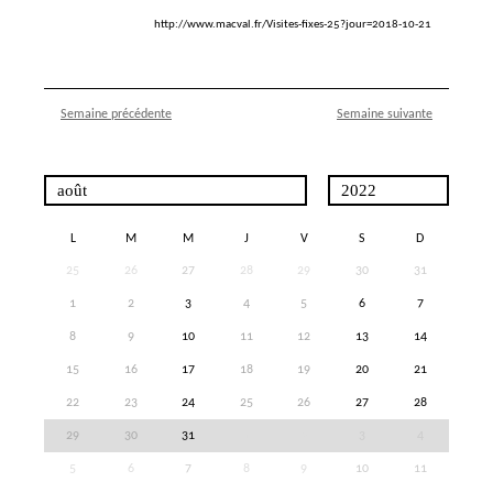
http://www.macval.fr/Visites-fixes-25?jour=2018-10-21
Semaine précédente
Semaine suivante
L
M
M
J
V
S
D
25
26
27
28
29
30
31
1
2
3
4
5
6
7
8
9
10
11
12
13
14
15
16
17
18
19
20
21
22
23
24
25
26
27
28
29
30
31
1
2
3
4
5
6
7
8
9
10
11