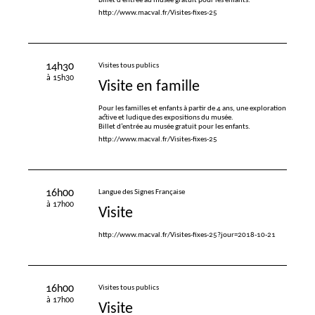
Billet d’entrée au musée gratuit pour les enfants.
http://www.macval.fr/Visites-fixes-25
14h30
Visites tous publics
à 15h30
Visite en famille
Pour les familles et enfants à partir de 4 ans, une exploration
active et ludique des expositions du musée.
Billet d’entrée au musée gratuit pour les enfants.
http://www.macval.fr/Visites-fixes-25
16h00
Langue des Signes Française
à 17h00
Visite
http://www.macval.fr/Visites-fixes-25?jour=2018-10-21
16h00
Visites tous publics
à 17h00
Visite