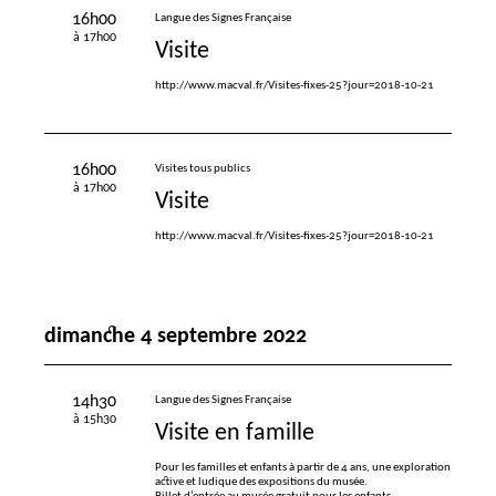
16h00
Langue des Signes Française
à 17h00
Visite
http://www.macval.fr/Visites-fixes-25?jour=2018-10-21
16h00
Visites tous publics
à 17h00
Visite
http://www.macval.fr/Visites-fixes-25?jour=2018-10-21
dimanche 4 septembre 2022
14h30
Langue des Signes Française
à 15h30
Visite en famille
Pour les familles et enfants à partir de 4 ans, une exploration
active et ludique des expositions du musée.