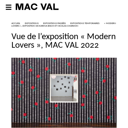
ACCUEIL
EXPOSITIONS
EXPOSITIONS PASSÉES
EXPOSITIONS TEMPORAIRES
«
MODERN
LOVERS
», EXPOSITION DE KARINA BISCH ET NICOLAS CHARDON
Vue de l’exposition «
Modern
Lovers
»,
MAC
VAL
2022