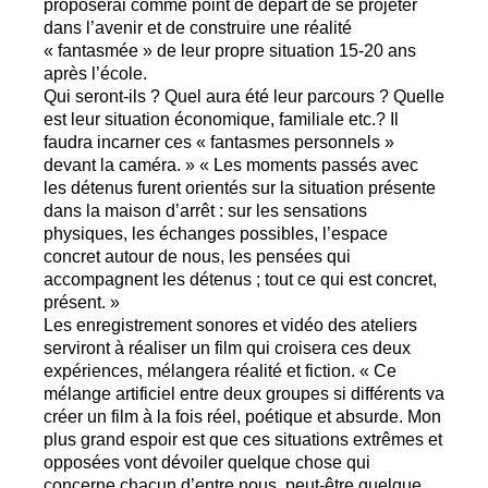
proposerai comme point de départ de se projeter
dans l’avenir et de construire une réalité
«
fantasmée
» de leur propre situation 15-20 ans
après l’école.
Qui seront-ils
? Quel aura été leur parcours
? Quelle
est leur situation économique, familiale etc.? Il
faudra incarner ces «
fantasmes personnels
»
devant la caméra.
» «
Les moments passés avec
les détenus furent orientés sur la situation présente
dans la maison d’arrêt : sur les sensations
physiques, les échanges possibles, l’espace
concret autour de nous, les pensées qui
accompagnent les détenus
; tout ce qui est concret,
présent.
»
Les enregistrement sonores et vidéo des ateliers
serviront à réaliser un film qui croisera ces deux
expériences, mélangera réalité et fiction. «
Ce
mélange artificiel entre deux groupes si différents va
créer un film à la fois réel, poétique et absurde. Mon
plus grand espoir est que ces situations extrêmes et
opposées vont dévoiler quelque chose qui
concerne chacun d’entre nous, peut-être quelque