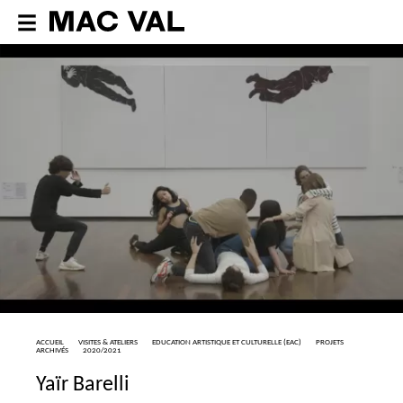
ACCUEIL
VISITES & ATELIERS
EDUCATION ARTISTIQUE ET CULTURELLE (
EAC
)
PROJETS
ARCHIVÉS
2020/2021
Yaïr Barelli