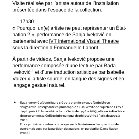
Visite réalisée par l’artiste autour de l’installation
présentée dans l’espace de la collection.
— 17h30
«
Pourquoi un(e) artiste ne peut représenter un État-
nation
?
», performance de Sanja Iveković en
partenariat avec
IVT
International Visual Theatre
sous la direction d’Emmanuelle Laborit :
À partir de vidéos, Sanja Iveković propose une
performance composée d’une lecture par Rada
1
Iveković
et d’une traduction artistique par Isabelle
Voizeux, artiste sourde, en langue des signes et en
langage gestuel naturel.
1
Rada Iveković est une figure clé de la première vague féministe en
Yougoslavie. Enseignante en philosophie à l’Université de Zagreb de 1975 à
1991, puis à l’Université de Saint-Denis de 1992 à 2003, elle a été directrice
de programme au Collège international de philosophie à Paris de 2004 à
2010.
Ella a publié de nombreux ouvrages sur le féminisme et les questions de
genre mais aussi sur la partition des nations, en particulier Dame Nation
(2003).