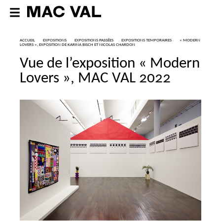
ACCUEIL
EXPOSITIONS
EXPOSITIONS PASSÉES
EXPOSITIONS TEMPORAIRES
«
MODERN
LOVERS
», EXPOSITION DE KARINA BISCH ET NICOLAS CHARDON
Vue de l’exposition «
Modern
Lovers
»,
MAC
VAL
2022