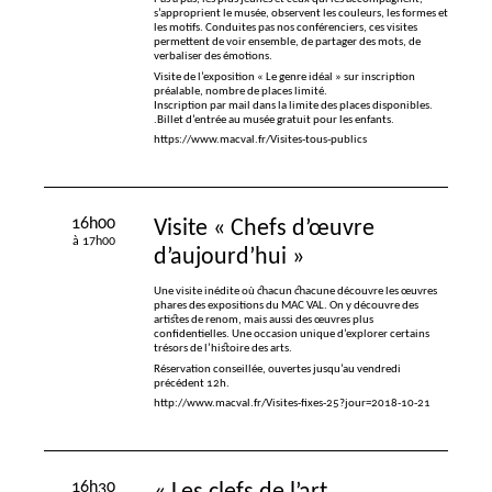
s’approprient le musée, observent les couleurs, les formes et
les motifs. Conduites pas nos conférenciers, ces visites
permettent de voir ensemble, de partager des mots, de
verbaliser des émotions.
Visite de l’exposition «
Le genre idéal
» sur inscription
préalable, nombre de places limité.
Inscription par mail dans la limite des places disponibles.
.Billet d’entrée au musée gratuit pour les enfants.
https://www.macval.fr/Visites-tous-publics
16h00
Visite «
Chefs d’œuvre
à 17h00
d’aujourd’hui
»
Une visite inédite où chacun chacune découvre les œuvres
phares des expositions du
MAC
VAL
. On y découvre des
artistes de renom, mais aussi des œuvres plus
confidentielles. Une occasion unique d’explorer certains
trésors de l’histoire des arts.
Réservation conseillée, ouvertes jusqu’au vendredi
précédent 12h.
http://www.macval.fr/Visites-fixes-25?jour=2018-10-21
16h30