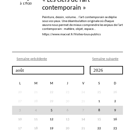
«
Les clefs de l’art
à 17h30
contemporain
»
Peinture, dessin, volume… l’art contemporain se déplie
sous vos yeux. Une déambulation originale où chaque
œuvre nous permet de mieux comprendre les enjeux de l’art
contemporain : matière, objet, espace…
https://www.macval.fr/Visites-tous-publics
Semaine précédente
Semaine suivante
L
M
M
J
V
S
D
20
21
22
23
24
25
26
27
28
29
30
31
1
2
3
4
5
6
7
8
9
10
11
12
13
14
15
16
17
18
19
20
21
22
23