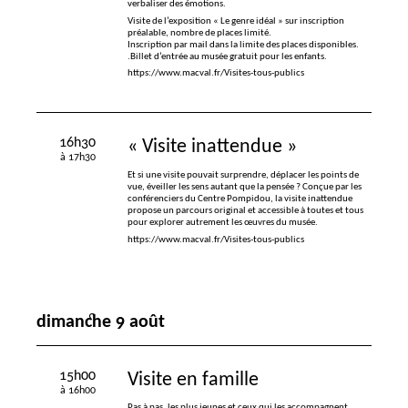
verbaliser des émotions.
Visite de l’exposition «
Le genre idéal
» sur inscription
préalable, nombre de places limité.
Inscription par mail dans la limite des places disponibles.
.Billet d’entrée au musée gratuit pour les enfants.
https://www.macval.fr/Visites-tous-publics
16h30
«
Visite inattendue
»
à 17h30
Et si une visite pouvait surprendre, déplacer les points de
vue, éveiller les sens autant que la pensée
? Conçue par les
conférenciers du Centre Pompidou, la visite inattendue
propose un parcours original et accessible à toutes et tous
pour explorer autrement les œuvres du musée.
https://www.macval.fr/Visites-tous-publics
dimanche 9 août
15h00
Visite en famille
à 16h00
Pas à pas, les plus jeunes et ceux qui les accompagnent,