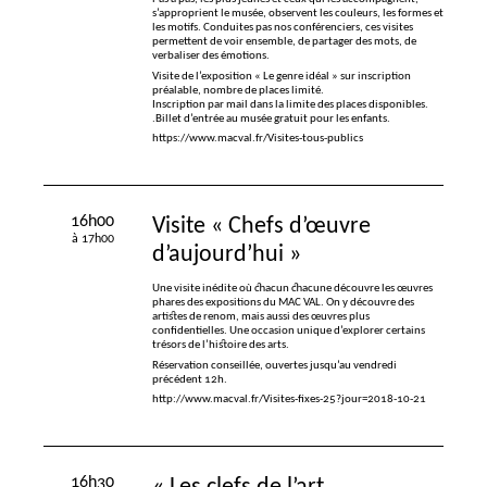
s’approprient le musée, observent les couleurs, les formes et
les motifs. Conduites pas nos conférenciers, ces visites
permettent de voir ensemble, de partager des mots, de
verbaliser des émotions.
Visite de l’exposition «
Le genre idéal
» sur inscription
préalable, nombre de places limité.
Inscription par mail dans la limite des places disponibles.
.Billet d’entrée au musée gratuit pour les enfants.
https://www.macval.fr/Visites-tous-publics
16h00
Visite «
Chefs d’œuvre
à 17h00
d’aujourd’hui
»
Une visite inédite où chacun chacune découvre les œuvres
phares des expositions du
MAC
VAL
. On y découvre des
artistes de renom, mais aussi des œuvres plus
confidentielles. Une occasion unique d’explorer certains
trésors de l’histoire des arts.
Réservation conseillée, ouvertes jusqu’au vendredi
précédent 12h.
http://www.macval.fr/Visites-fixes-25?jour=2018-10-21
16h30