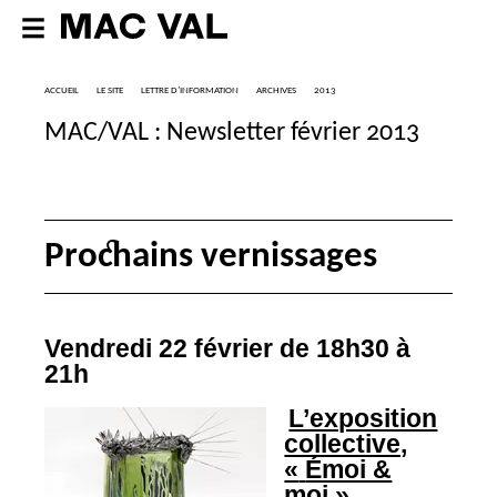
ACCUEIL
LE SITE
LETTRE D’INFORMATION
ARCHIVES
2013
MAC
/
VAL
: Newsletter février 2013
Prochains vernissages
Vendredi 22 février de 18h30 à
21h
L’exposition
collective,
«
Émoi &
moi
»