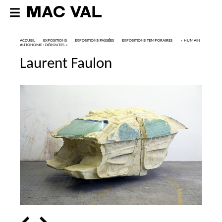
ACCUEIL
EXPOSITIONS
EXPOSITIONS PASSÉES
EXPOSITIONS TEMPORAIRES
«
HUMAIN
AUTONOME : DÉROUTES
»
Laurent Faulon