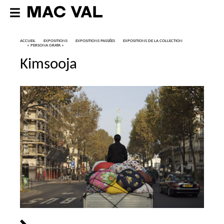
ACCUEIL
EXPOSITIONS
EXPOSITIONS PASSÉES
EXPOSITIONS DE LA COLLECTION
«
PERSONA GRATA
»
Kimsooja