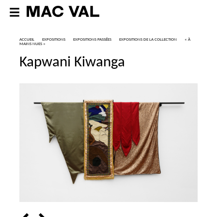
ACCUEIL
EXPOSITIONS
EXPOSITIONS PASSÉES
EXPOSITIONS DE LA COLLECTION
«
À
MAINS NUES
»
Kapwani Kiwanga