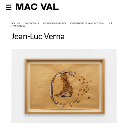
ACCUEIL
EXPOSITIONS
EXPOSITIONS PASSÉES
EXPOSITIONS DE LA COLLECTION
«
À
MAINS NUES
»
Jean-Luc Verna