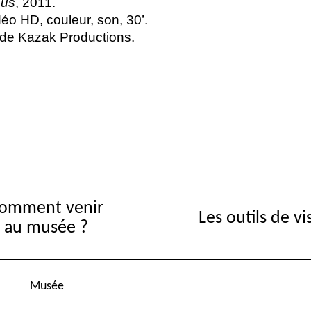
ous
, 2011.
idéo
HD
, couleur, son, 30’.
n de Kazak Productions.
omment venir
Les outils de vi
au musée ?
Musée