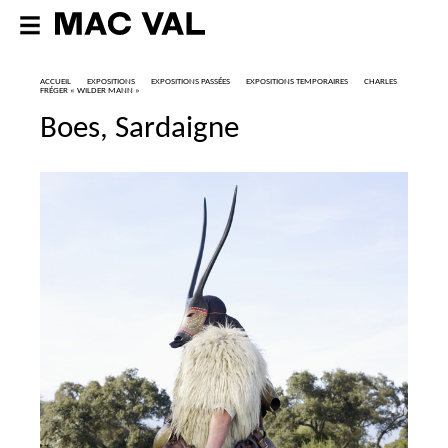
ACCUEIL
EXPOSITIONS
EXPOSITIONS PASSÉES
EXPOSITIONS TEMPORAIRES
CHARLES
FRÉGER «
WILDER MANN
»
Boes, Sardaigne