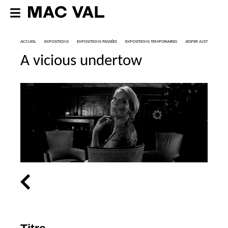
ACCUEIL
EXPOSITIONS
EXPOSITIONS PASSÉES
EXPOSITIONS TEMPORAIRES
JESPER JUST
A vicious undertow