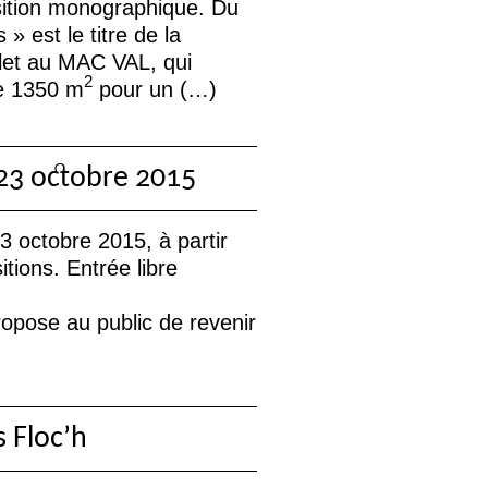
ition monographique. Du
s
» est le titre de la
llet au
MAC
VAL
, qui
2
de 1350 m
pour un (…)
 23 octobre 2015
3 octobre 2015, à partir
tions. Entrée libre
opose au public de revenir
s Floc’h