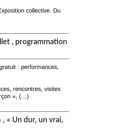
Exposition collective. Du
llet , programmation
gratuit : performances,
ces, rencontres, visites
rçon
», (…)
 , «
Un dur, un vrai,