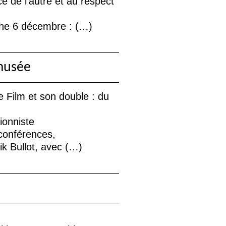
 de l’autre et au respect
che 6 décembre : (…)
musée
 Film et son double : du
ionniste
conférences,
k Bullot, avec (…)