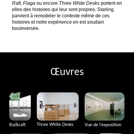
Raft
,
Flaga
ou encore
Three White Desks
portent en
elles des histoires qui leur sont propres. Starling
parvient à remodeler le contexte même de ces
histoires et notre expérience en est soudain
bouleversée.
Œuvres
Three White Desks
Vue de l’exposition
Rockraft