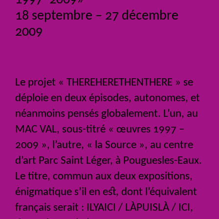
18 septembre – 27 décembre
2009
Le projet «
THEREHERETHENTHERE
» se
déploie en deux épisodes, autonomes, et
néanmoins pensés globalement. L’un, au
MAC
VAL
, sous-titré «
œuvres 1997 –
2009
», l’autre, «
la Source
», au centre
d’art Parc Saint Léger, à Pouguesles-Eaux.
Le titre, commun aux deux expositions,
énigmatique s’il en est, dont l’équivalent
français serait :
ILYAICI
/ LÀ
PUISL
À /
ICI
,