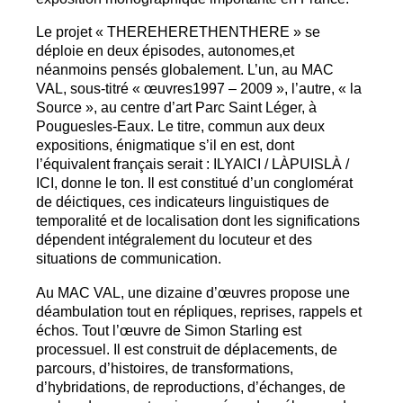
Le projet «
THEREHERETHENTHERE
» se
déploie en deux épisodes, autonomes,et
néanmoins pensés globalement. L’un, au
MAC
VAL
, sous-titré «
œuvres1997 – 2009
», l’autre, «
la
Source
», au centre d’art Parc Saint Léger, à
Pouguesles-Eaux. Le titre, commun aux deux
expositions, énigmatique s’il en est, dont
l’équivalent français serait :
ILYAICI
/ LÀ
PUISL
À /
ICI
, donne le ton. Il est constitué d’un conglomérat
de déictiques, ces indicateurs linguistiques de
temporalité et de localisation dont les significations
dépendent intégralement du locuteur et des
situations de communication.
Au
MAC
VAL
, une dizaine d’œuvres propose une
déambulation tout en répliques, reprises, rappels et
échos. Tout l’œuvre de Simon Starling est
processuel. Il est construit de déplacements, de
parcours, d’histoires, de transformations,
d’hybridations, de reproductions, d’échanges, de