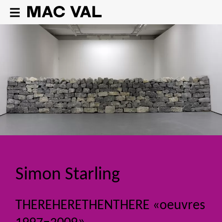
Simon Starling
THEREHERETHENTHERE «oeuvres
1997–2009»