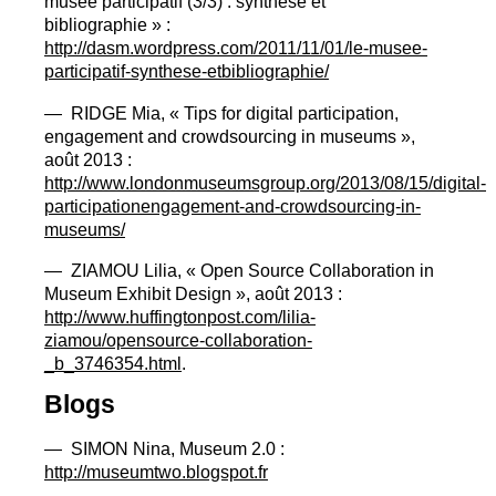
musée participatif (3/3) : synthèse et
bibliographie
» :
http://dasm.wordpress.com/2011/11/01/le-musee-
participatif-synthese-etbibliographie/
—
RIDGE
Mia, «
Tips for digital participation,
engagement and crowdsourcing in museums
»,
août 2013 :
http://www.londonmuseumsgroup.org/2013/08/15/digital-
participationengagement-and-crowdsourcing-in-
museums/
—
ZIAMOU
Lilia, «
Open Source Collaboration in
Museum Exhibit Design
», août 2013 :
http://www.huffingtonpost.com/lilia-
ziamou/opensource-collaboration-
_b_3746354.html
.
Blogs
—
SIMON
Nina, Museum 2.0 :
http://museumtwo.blogspot.fr