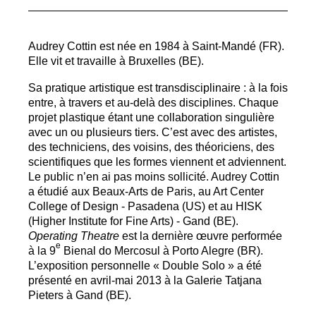
Audrey Cottin est née en 1984 à Saint-Mandé (
FR
).
Elle vit et travaille à Bruxelles (
BE
).
Sa pratique artistique est transdisciplinaire : à la fois
entre, à travers et au-delà des disciplines. Chaque
projet plastique étant une collaboration singulière
avec un ou plusieurs tiers. C’est avec des artistes,
des techniciens, des voisins, des théoriciens, des
scientifiques que les formes viennent et adviennent.
Le public n’en ai pas moins sollicité. Audrey Cottin
a étudié aux Beaux-Arts de Paris, au Art Center
College of Design - Pasadena (
US
) et au
HISK
(Higher Institute for Fine Arts) - Gand (
BE
).
Operating Theatre
est la dernière œuvre performée
e
à la 9
Bienal do Mercosul à Porto Alegre (
BR
).
L’exposition personnelle «
Double Solo
» a été
présenté en avril-mai 2013 à la Galerie Tatjana
Pieters à Gand (
BE
).