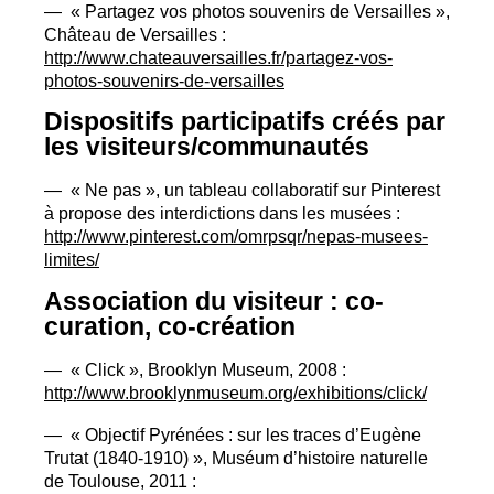
— «
Partagez vos photos souvenirs de Versailles
»,
Château de Versailles :
http://www.chateauversailles.fr/partagez-vos-
photos-souvenirs-de-versailles
Dispositifs participatifs créés par
les visiteurs/communautés
— «
Ne pas
», un tableau collaboratif sur Pinterest
à propose des interdictions dans les musées :
http://www.pinterest.com/omrpsqr/nepas-musees-
limites/
Association du visiteur : co-
curation, co-création
— «
Click
», Brooklyn Museum, 2008 :
http://www.brooklynmuseum.org/exhibitions/click/
— «
Objectif Pyrénées : sur les traces d’Eugène
Trutat (1840-1910)
», Muséum d’histoire naturelle
de Toulouse, 2011 :