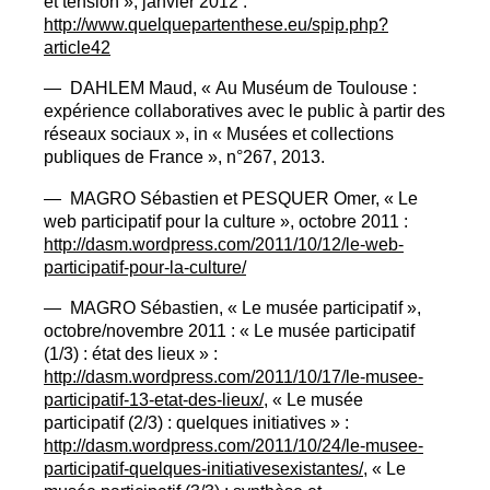
et tension
», janvier 2012 :
http://www.quelquepartenthese.eu/spip.php?
article42
—
DAHLEM
Maud, «
Au Muséum de Toulouse :
expérience collaboratives avec le public à partir des
réseaux sociaux
», in «
Musées et collections
publiques de France
», n°267, 2013.
—
MAGRO
Sébastien et
PESQUER
Omer, «
Le
web participatif pour la culture
», octobre 2011 :
http://dasm.wordpress.com/2011/10/12/le-web-
participatif-pour-la-culture/
—
MAGRO
Sébastien, «
Le musée participatif
»,
octobre/novembre 2011 : «
Le musée participatif
(1/3) : état des lieux
» :
http://dasm.wordpress.com/2011/10/17/le-musee-
participatif-13-etat-des-lieux/
, «
Le musée
participatif (2/3) : quelques initiatives
» :
http://dasm.wordpress.com/2011/10/24/le-musee-
participatif-quelques-initiativesexistantes/
, «
Le