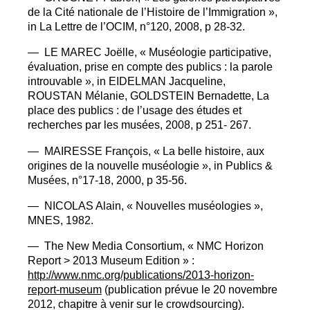
de la Cité nationale de l’Histoire de l’Immigration
»,
in La Lettre de l’
OCIM
, n°120, 2008, p 28-32.
—
LE
MAREC
Joëlle, «
Muséologie participative,
évaluation, prise en compte des publics : la parole
introuvable
», in
EIDELMAN
Jacqueline,
ROUSTAN
Mélanie,
GOLDSTEIN
Bernadette, La
place des publics : de l’usage des études et
recherches par les musées, 2008, p 251- 267.
—
MAIRESSE
François, «
La belle histoire, aux
origines de la nouvelle muséologie
», in Publics &
Musées, n°17-18, 2000, p 35-56.
—
NICOLAS
Alain, «
Nouvelles muséologies
»,
MNES
, 1982.
— The New Media Consortium, «
NMC
Horizon
Report > 2013 Museum Edition
» :
http://www.nmc.org/publications/2013-horizon-
report-museum
(publication prévue le 20 novembre
2012, chapitre à venir sur le crowdsourcing).