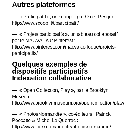
Autres plateformes
— «
Participatif
», un scoop-it par Omer Pesquer :
http://www.scoop.it/t/participatif/
— «
Projets participatifs
», un tableau collaboratif
par le
MACVAL
sur Pinterest :
http://www.pinterest.com/macvalcolloque/projets-
participatifs/
Quelques exemples de
dispositifs participatifs
Indexation collaborative
— «
Open Collection, Play
», par le Brooklyn
Museum :
http://www.brooklynmuseum.org/opencollection/play/
— «
PhotosNormandie
», co-éditeurs : Patrick
Peccatte & Michel Le Querrec :
http://www.flickr.com/people/photosnormandie/