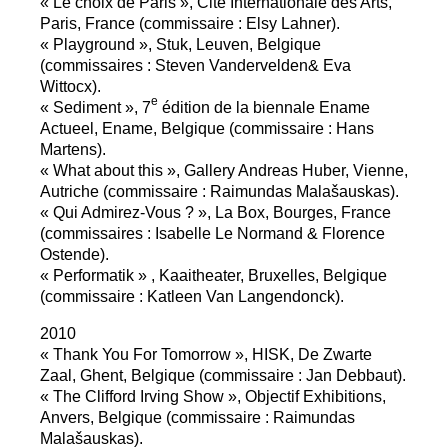
«
Le choix de Paris
», Cité Internationale des Arts,
Paris, France (commissaire : Elsy Lahner).
«
Playground
», Stuk, Leuven, Belgique
(commissaires : Steven Vandervelden& Eva
Wittocx).
e
«
Sediment
», 7
édition de la biennale Ename
Actueel, Ename, Belgique (commissaire : Hans
Martens).
«
What about this
», Gallery Andreas Huber, Vienne,
Autriche (commissaire : Raimundas Malašauskas).
«
Qui Admirez-Vous
?
», La Box, Bourges, France
(commissaires : Isabelle Le Normand & Florence
Ostende).
«
Performatik
» , Kaaitheater, Bruxelles, Belgique
(commissaire : Katleen Van Langendonck).
2010
«
Thank You For Tomorrow
»,
HISK
, De Zwarte
Zaal, Ghent, Belgique (commissaire : Jan Debbaut).
«
The Clifford Irving Show
», Objectif Exhibitions,
Anvers, Belgique (commissaire : Raimundas
Malašauskas).