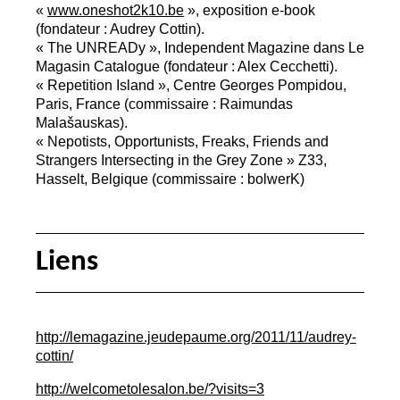
«
www.oneshot2k10.be
», exposition e-book
(fondateur : Audrey Cottin).
«
The UNREADy
», Independent Magazine dans Le
Magasin Catalogue (fondateur : Alex Cecchetti).
«
Repetition Island
», Centre Georges Pompidou,
Paris, France (commissaire : Raimundas
Malašauskas).
«
Nepotists, Opportunists, Freaks, Friends and
Strangers Intersecting in the Grey Zone
» Z33,
Hasselt, Belgique (commissaire : bolwerK)
Liens
http://lemagazine.jeudepaume.org/2011/11/audrey-
cottin/
http://welcometolesalon.be/?visits=3