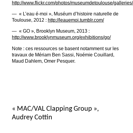
http://www.flickr.com/photos/museumdetoulouse/galleri
— «
L’eau é-moi
», Muséum d’histoire naturelle de
Toulouse, 2012 :
http://leauemoi.tumblr.com/
— «
GO
», Brooklyn Museum, 2013 :
http://www.brooklynmuseum.org/exhibitions/go/
Note : ces ressources se basent notamment sur les
travaux de Mériam Ben Sassi, Noémie Couillard,
Maud Dahlem, Omer Pesquer.
«
MAC
/
VAL
Clapping Group
»,
Audrey Cottin