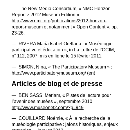
— The New Media Consortium, «
NMC
Horizon
Report > 2012 Museum Edition
» :
http://www.nmc.org/publications/2012-horizon-
report-museum
et notamment «
Open Content
», pp.
23-26.
—
RIVERA
María Isabel Orellana , «
Muséologie
participative et éducation
», in La Lettre de l’
OCIM
,
n° 112, 2007, mis en ligne le 15 février 2011.
—
SIMON
, Nina, «
The Participatory Museum
» :
http://www.participatorymuseum.org/
(en)
Articles de blog et de presse
—
BEN
SASSI
Meriam, «
Pistes de lecture pour
l’avenir des musées
», septembre 2010 :
http://www.museonet2.com/?p=949
—
COUILLARD
Noémie, «
À la recherche de la
muséologie participative : jalons historiques, enjeux