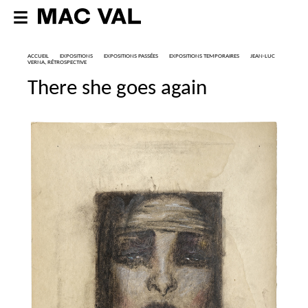
ACCUEIL
EXPOSITIONS
EXPOSITIONS PASSÉES
EXPOSITIONS TEMPORAIRES
JEAN-LUC
VERNA, RÉTROSPECTIVE
There she goes again