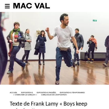
ACCUEIL
EXPOSITIONS
EXPOSITIONS PASSÉES
EXPOSITIONS TEMPORAIRES
«
CHERCHER LE GARÇON
»
CATALOGUE DE L’EXPOSITION
Texte de Frank Lamy «
Boys keep