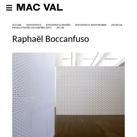
ACCUEIL
EXPOSITIONS
EXPOSITIONS PASSÉES
EXPOSITIONS TEMPORAIRES
ZONES DE
PRODUCTIVITÉS CONCERTÉES (
ZPC
)
ZPC
#2
Raphaël Boccanfuso