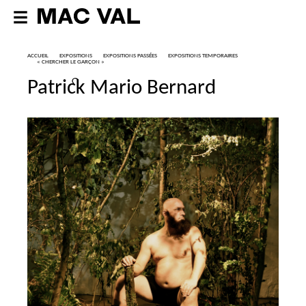
ACCUEIL
EXPOSITIONS
EXPOSITIONS PASSÉES
EXPOSITIONS TEMPORAIRES
«
CHERCHER LE GARÇON
»
Patrick Mario Bernard