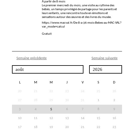
À partir de 8 mois
Le premier mercredi du mois, une visite au rythme des
bébés, un temps privilégié de partage pour les parents et
leurs enfants, une rencontre toute en émotions et
sensations autour des œuvres et des livres du musée.
https://www.macval.fr/De-8-a-36-mois-Bebes-au-MAC-VAL?
var_mode=calcul
Gratuit
Semaine précédente
Semaine suivante
L
M
M
J
V
S
D
20
21
22
23
24
25
26
27
28
29
30
31
1
2
3
4
5
6
7
8
9
10
11
12
13
14
15
16
17
18
19
20
21
22
23