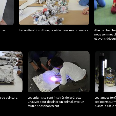
s des
La construction d’une paroi de caverne commence.
Afin de chercher
nous sommes al
et avons découve
 de peinture.
Les enfants se sont inspirés de la Grotte
Les lampes torch
Chauvet pour dessiner un animal avec un
sédiments surm
feutre phosphorescent
!
plante, c’est l