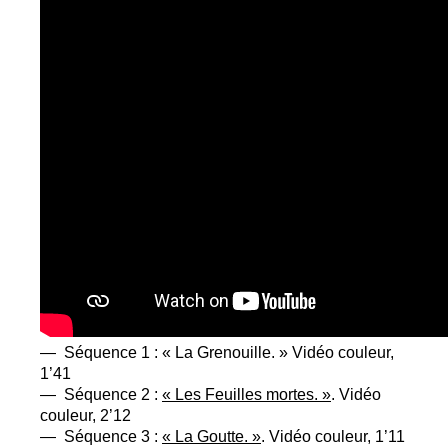
— Séquence 1 : «
La Grenouille.
» Vidéo couleur,
1’41
— Séquence 2 :
«
Les Feuilles mortes.
»
. Vidéo
couleur, 2’12
— Séquence 3 :
«
La Goutte.
»
. Vidéo couleur, 1’11