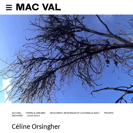
ACCUEIL
VISITES & ATELIERS
EDUCATION ARTISTIQUE ET CULTURELLE (
EAC
)
PROJETS
ARCHIVÉS
2020/2021
Céline Orsingher