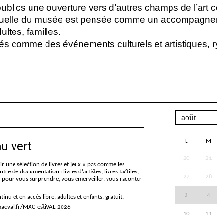
ublics une ouverture vers d’autres champs de l’art 
suelle du musée est pensée comme un accompagne
ultes, familles.
nés comme des événements culturels et artistiques, 
L
M
au vert
20
21
r une sélection de livres et jeux «
pas comme les
tre de documentation : livres d’artistes, livres tactiles,
27
28
 pour vous surprendre, vous émerveiller, vous raconter
3
4
tinu et en accès libre, adultes et enfants, gratuit.
acval.fr/MAC-estiVAL-2026
10
11