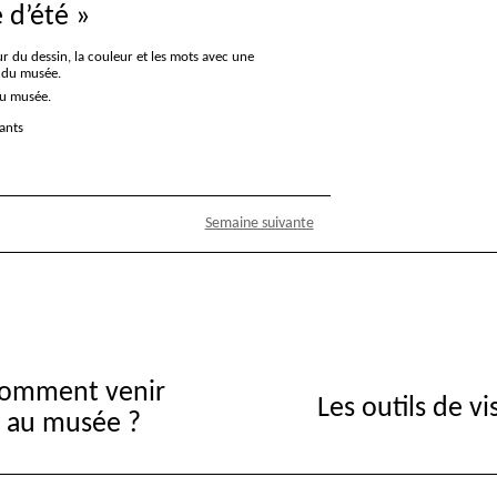
 d’été
»
ur du dessin, la couleur et les mots avec une
 du musée.
du musée.
fants
Semaine suivante
omment venir
Les outils de vi
au musée ?