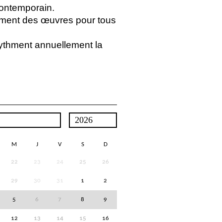
contemporain.
ment des œuvres pour tous
rythment annuellement la
M
J
V
S
D
22
23
24
25
26
29
30
31
1
2
5
6
7
8
9
12
13
14
15
16