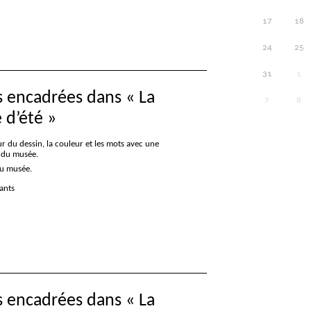
17
18
24
25
31
1
s encadrées dans «
La
7
8
 d’été
»
ur du dessin, la couleur et les mots avec une
 du musée.
du musée.
fants
s encadrées dans «
La