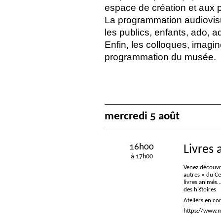
espace de création et aux p
La programmation audiovi
les publics, enfants, ado, ad
Enfin, les colloques, imagi
programmation du musée.
mercredi 5 août
16h00
Livres 
à 17h00
Venez découvri
autres
» du Cen
livres animés…
des histoires
Ateliers en con
https://www.m