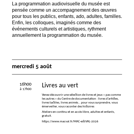
La programmation audiovisuelle du musée est
pensée comme un accompagnement des œuvres
pour tous les publics, enfants, ado, adultes, familles.
Enfin, les colloques, imaginés comme des
événements culturels et artistiques, rythment
annuellement la programmation du musée.
mercredi 5 août
16h00
Livres au vert
à 17h00
Venez découvrir une sélection de livres et jeux «
pas comme
les autres
» du Centre de documentation : livres d’artistes,
livres tactiles, livres animés… pour vous surprendre, vous
émerveiller, vous raconter des histoires
Ateliers en continu et en accès libre, adultes et enfants,
gratuit.
https://www.macval.fr/MAC-estiVAL-2026