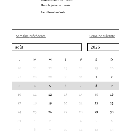
conférencière du musée.
Dans la jarin du musée.
Familles et enfants
Semaine précédente
Semaine suivante
L
M
M
J
V
S
D
20
21
22
23
24
25
26
27
28
29
30
31
1
2
3
4
5
6
7
8
9
10
11
12
13
14
15
16
17
18
19
20
21
22
23
24
25
26
27
28
29
30
31
1
2
3
4
5
6
7
8
9
10
11
12
13