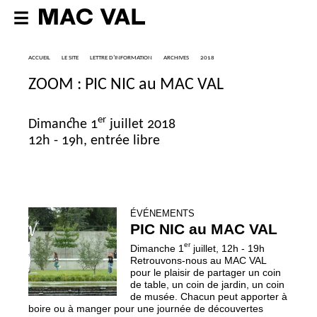
ACCUEIL
LE SITE
LETTRE D’INFORMATION
ARCHIVES
2018
ZOOM
:
PIC
NIC
au
MAC
VAL
er
Dimanche 1
juillet 2018
12h - 19h, entrée libre
ÉVÉNEMENTS
PIC
NIC
au
MAC
VAL
er
Dimanche 1
juillet, 12h - 19h
Retrouvons-nous au
MAC
VAL
pour le plaisir de partager un coin
de table, un coin de jardin, un coin
de musée. Chacun peut apporter à
boire ou à manger pour une journée de découvertes